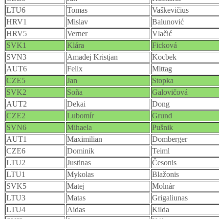
LTU6
Tomas
Vaškevičius
HRV1
Mislav
Balunović
HRV5
Verner
Vlačić
SVK1
Klára
Ficková
SVN3
Amadej Kristjan
Kocbek
AUT6
Felix
Mittag
CZE5
Jan
Stopka
SVK2
Soňa
Galovičová
AUT2
Dekai
Dong
CZE2
Lubomír
Grund
SVN6
Mihaela
Pušnik
AUT1
Maximilian
Domberger
CZE6
Dominik
Teiml
LTU2
Justinas
Česonis
LTU1
Mykolas
Blažonis
SVK5
Matej
Molnár
LTU3
Matas
Grigaliunas
LTU4
Aidas
Kilda