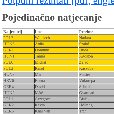
Potpuni rezultati [pdf, engl
Pojedinačno natjecanje
Natjecatelj
Ime
Prezime
POL3
Wojciech
Nadara
HUN6
Attila
Szabó
GER1
Dominik
Duda
HUN1
Tamás
Ágoston
POL6
Michał
Zając
POL2
Karol
Kaszuba
HUN3
Márton
Mester
HRV6
Borna
Vukorepa
GER4
David
Schmidt
HUN2
Máté
Gyarmati
POL1
Grzegorz
Białek
GER2
Kevin
Höllring
GER6
Khai Van
Tran