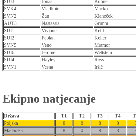
SUI3
Jonas
Kühne
SVK4
Vladimír
Macko
SVN2
Žan
Klaneček
AUT3
Nastassia
Grimm
SUI1
Viviane
Kehl
SUI2
Fabian
Keller
SVN5
Veno
Mramor
SUI6
Jerome
Wettstein
SUI4
Hayley
Ross
SVN1
Vesna
Iršič
Ekipno natjecanje
Država
T1
T2
T3
T4
T
Poljska
8
8
8
8
Mađarska
8
0
8
3