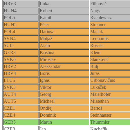
HRV3
Luka
Filipović
HUN4
Róbert
Nagy
POL5
Kamil
Rychlewicz
HUN5
Péter
Strenner
POL4
Dariusz
Matlak
SVN4
Matjaž
Leonardis
SUI5
Alain
Rossier
GER3
Kristina
Klein
SVK6
Miroslav
Stankovič
HRV2
Aleksandar
Bulj
HRV4
Boris
Juras
LTU5
Ignas
Urbonavičius
SVK3
Viktor
Lukáček
AUT4
Georg
Maierhofer
AUT5
Michael
Missethan
CZE1
Ondřej
Bartoš
CZE4
Dominik
Steinhauser
GER5
Martin
Thümmler
CZE3
Jan
Kuchařík