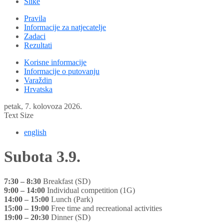
Slike
Pravila
Informacije za natjecatelje
Zadaci
Rezultati
Korisne informacije
Informacije o putovanju
Varaždin
Hrvatska
petak, 7. kolovoza 2026.
Text Size
english
Subota 3.9.
7:30 – 8:30
Breakfast (SD)
9:00 – 14:00
Individual competition (1G)
14:00 – 15:00
Lunch (Park)
15:00 – 19:00
Free time and recreational activities
19:00 – 20:30
Dinner (SD)