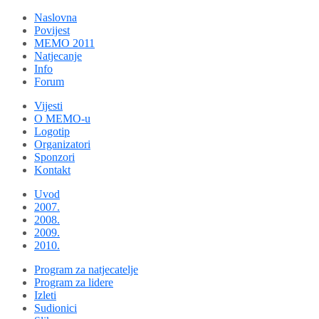
Naslovna
Povijest
MEMO 2011
Natjecanje
Info
Forum
Vijesti
O MEMO-u
Logotip
Organizatori
Sponzori
Kontakt
Uvod
2007.
2008.
2009.
2010.
Program za natjecatelje
Program za lidere
Izleti
Sudionici