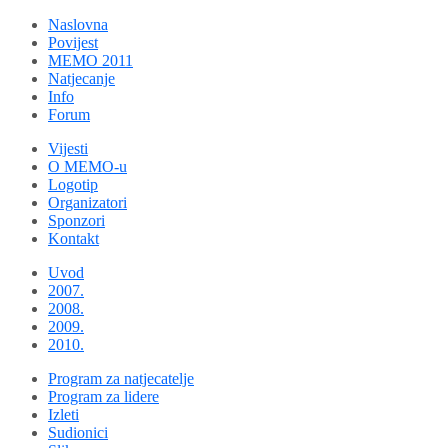
Naslovna
Povijest
MEMO 2011
Natjecanje
Info
Forum
Vijesti
O MEMO-u
Logotip
Organizatori
Sponzori
Kontakt
Uvod
2007.
2008.
2009.
2010.
Program za natjecatelje
Program za lidere
Izleti
Sudionici