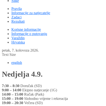
Slike
Pravila
Informacije za natjecatelje
Zadaci
Rezultati
Korisne informacije
Informacije o putovanju
Varaždin
Hrvatska
petak, 7. kolovoza 2026.
Text Size
english
Nedjelja 4.9.
7:30 – 8:30
Doručak (SD)
9:00 – 14:00
Ekipno natjecanje (1G)
14:00 – 15:00
Ručak (Park)
15:00 – 19:00
Slobodno vrijeme i rekreacija
19:00 – 20:30
Večera (SD)