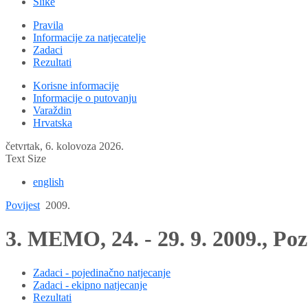
Slike
Pravila
Informacije za natjecatelje
Zadaci
Rezultati
Korisne informacije
Informacije o putovanju
Varaždin
Hrvatska
četvrtak, 6. kolovoza 2026.
Text Size
english
Povijest
2009.
3. MEMO, 24. - 29. 9. 2009., Po
Zadaci - pojedinačno natjecanje
Zadaci - ekipno natjecanje
Rezultati