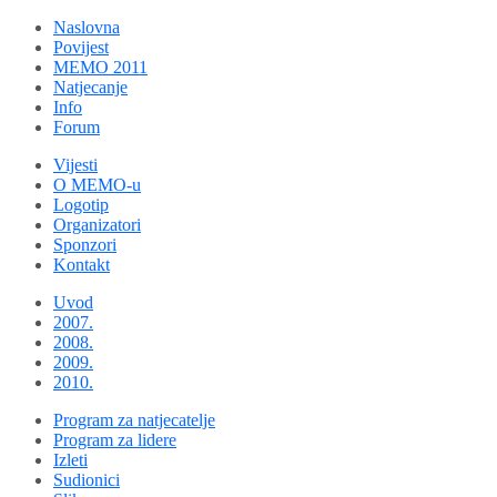
Naslovna
Povijest
MEMO 2011
Natjecanje
Info
Forum
Vijesti
O MEMO-u
Logotip
Organizatori
Sponzori
Kontakt
Uvod
2007.
2008.
2009.
2010.
Program za natjecatelje
Program za lidere
Izleti
Sudionici