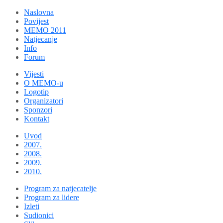
Naslovna
Povijest
MEMO 2011
Natjecanje
Info
Forum
Vijesti
O MEMO-u
Logotip
Organizatori
Sponzori
Kontakt
Uvod
2007.
2008.
2009.
2010.
Program za natjecatelje
Program za lidere
Izleti
Sudionici