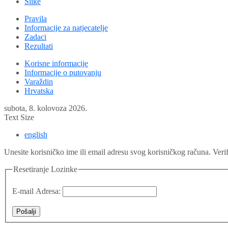
Slike
Pravila
Informacije za natjecatelje
Zadaci
Rezultati
Korisne informacije
Informacije o putovanju
Varaždin
Hrvatska
subota, 8. kolovoza 2026.
Text Size
english
Unesite korisničko ime ili email adresu svog korisničkog računa. Verif
Resetiranje Lozinke
E-mail Adresa:
Pošalji