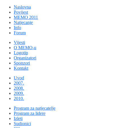
Naslovna
Povijest
MEMO 2011
Natjecanje
Info
Forum
Vijesti
O MEMO-u
Logotip
Organizatori
Sponzori
Kontakt
Uvod
2007.
2008.
2009.
2010.
Program za natjecatelje
Program za lidere
Izleti
Sudionici