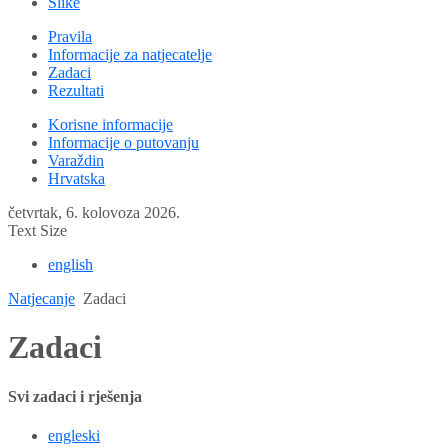
Slike
Pravila
Informacije za natjecatelje
Zadaci
Rezultati
Korisne informacije
Informacije o putovanju
Varaždin
Hrvatska
četvrtak, 6. kolovoza 2026.
Text Size
english
Natjecanje
Zadaci
Zadaci
Svi zadaci i rješenja
engleski