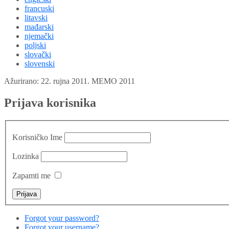
francuski
litavski
mađarski
njemački
poljski
slovački
slovenski
Ažurirano: 22. rujna 2011.
MEMO 2011
Prijava korisnika
Korisničko Ime
Lozinka
Zapamti me
Forgot your password?
Forgot your username?