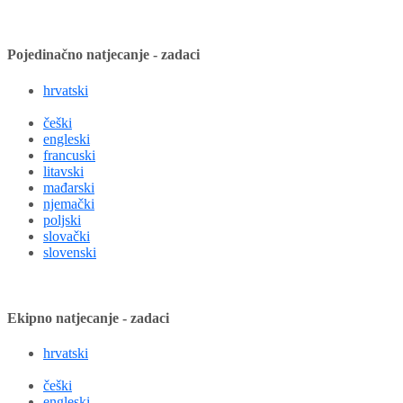
Pojedinačno natjecanje - zadaci
hrvatski
češki
engleski
francuski
litavski
mađarski
njemački
poljski
slovački
slovenski
Ekipno natjecanje - zadaci
hrvatski
češki
engleski